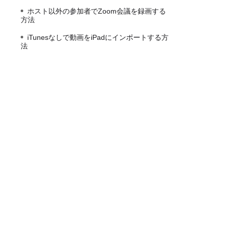
ホスト以外の参加者でZoom会議を録画する
方法
iTunesなしで動画をiPadにインポートする方
法